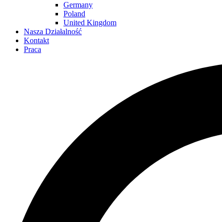
Germany
Poland
United Kingdom
Nasza Działalność
Kontakt
Praca