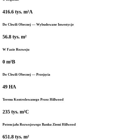
416.6 tys. m²
A
Do Chwili Obecnej — Wybudowane Inwestycje
56.8 tys. m²
W Fazie Rozwoju
0 m²
B
Do Chwili Obecnej — Przejęcia
49 HA
Terenu Kontrolowanego Przez Hillwood
235 tys. m²
C
Potencjału Rozwojowego Banku Ziemi Hillwood
651.8 tys. m²