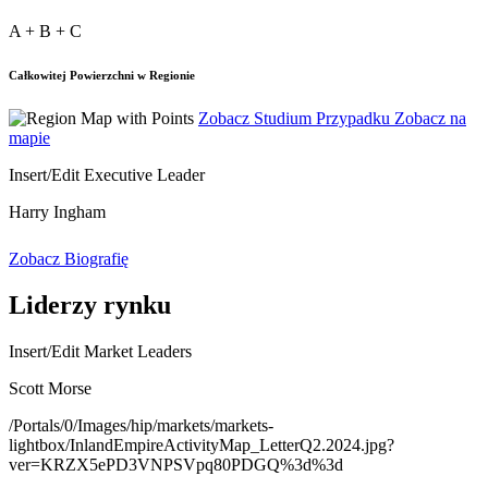
A
+
B
+
C
Całkowitej Powierzchni w Regionie
Zobacz Studium Przypadku
Zobacz na
mapie
Insert/Edit Executive Leader
Harry Ingham
Zobacz Biografię
Liderzy rynku
Insert/Edit Market Leaders
Scott Morse
/Portals/0/Images/hip/markets/markets-
lightbox/InlandEmpireActivityMap_LetterQ2.2024.jpg?
ver=KRZX5ePD3VNPSVpq80PDGQ%3d%3d