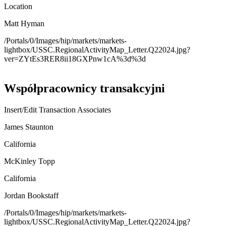
Location
Matt Hyman
/Portals/0/Images/hip/markets/markets-
lightbox/USSC.RegionalActivityMap_Letter.Q22024.jpg?
ver=ZYtEs3RER8ii18GXPnw1cA%3d%3d
Współpracownicy transakcyjni
Insert/Edit Transaction Associates
James Staunton
California
McKinley Topp
California
Jordan Bookstaff
/Portals/0/Images/hip/markets/markets-
lightbox/USSC.RegionalActivityMap_Letter.Q22024.jpg?