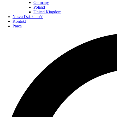
Germany
Poland
United Kingdom
Nasza Działalność
Kontakt
Praca